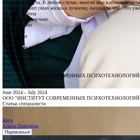
жизненного пути. В любом случае, многие мои клиенты отмечаю
готовы изменит свою жизнь к лучшему, напишите мне. Это уже
Методы работы
Личностный коучинг
Лайф-коучинг
Интересы
Медитации
Чтение
Творчество
Фильмы и сериалы
Компьютерные игры
Образование
April 2024 – September 2024
ООО "ИНСТИТУТ СОВРЕМЕННЫХ ПСИХОТЕХНОЛОГИЙ 
May 2023 – January 2024
ООО НЦРДО
June 2024 – July 2024
ООО "ИНСТИТУТ СОВРЕМЕННЫХ ПСИХОТЕХНОЛОГИЙ 
Статьи специалиста
Коуч
Алиса Правдина
Подписаться