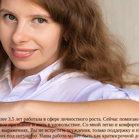
олее 3,5 лет работала в сфере личностного роста. Сейчас помог
свое призвание и жить в удовольствие. Со мной легко и комфорт
выражениях. Вы не встретите осуждения, только поддержку и п
х под ситуацию. Наша работа может быть как краткосрочной дл