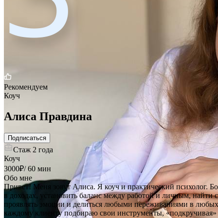
Рекомендуем
Коуч
Алиса Правдина
Подписаться
Стаж
2 года
Коуч
3000
₽
/
60 мин
Обо мне
Привет! Меня зовут Алиса. Я коуч и практический психолог. Б
в доходах, установить баланс между работой и личным, найти 
проявлять эмоции и делиться любыми переживаниями в любых 
каждому клиенту подбираю свои инструменты, «подкручивая» и