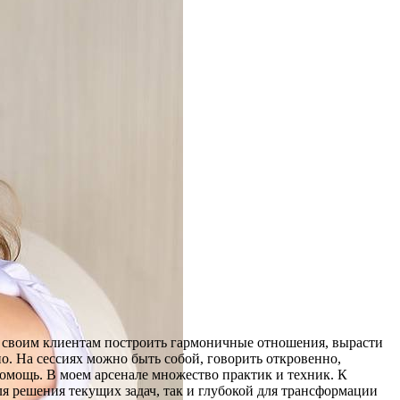
аю своим клиентам построить гармоничные отношения, вырасти
но. На сессиях можно быть собой, говорить откровенно,
омощь. В моем арсенале множество практик и техник. К
я решения текущих задач, так и глубокой для трансформации