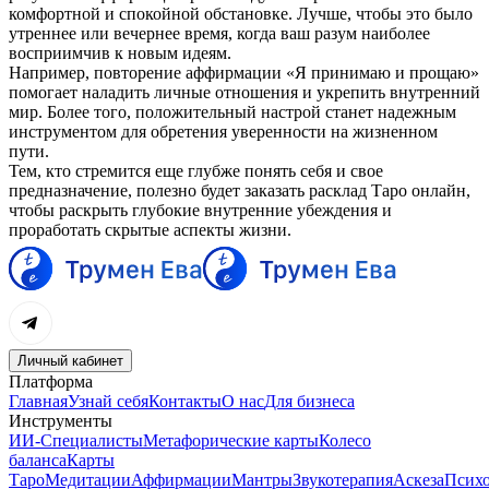
комфортной и спокойной обстановке. Лучше, чтобы это было
утреннее или вечернее время, когда ваш разум наиболее
восприимчив к новым идеям.
Например, повторение аффирмации «Я принимаю и прощаю»
помогает наладить личные отношения и укрепить внутренний
мир. Более того, положительный настрой станет надежным
инструментом для обретения уверенности на жизненном
пути.
Тем, кто стремится еще глубже понять себя и свое
предназначение, полезно будет заказать расклад Таро онлайн,
чтобы раскрыть глубокие внутренние убеждения и
проработать скрытые аспекты жизни.
Личный кабинет
Платформа
Главная
Узнай себя
Контакты
О нас
Для бизнеса
Инструменты
ИИ-Специалисты
Метафорические карты
Колесо
баланса
Карты
Таро
Медитации
Аффирмации
Мантры
Звукотерапия
Аскеза
Психо