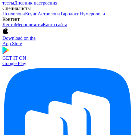
тесты
Дневник настроения
Специалисты
Психологи
Коучи
Астрологи
Тарологи
Нумерологи
Контент
Лента
Мероприятия
Карта сайта
Download on the
App Store
GET IT ON
Google Play