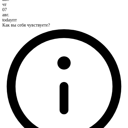
чт
07
авг.
today
пт
Как вы себя чувствуете?