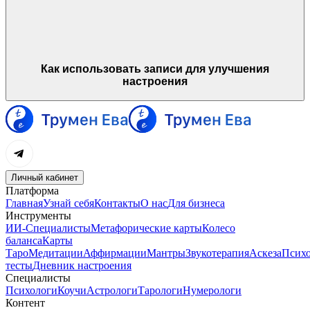
Как использовать записи для улучшения
настроения
Личный кабинет
Платформа
Главная
Узнай себя
Контакты
О нас
Для бизнеса
Инструменты
ИИ-Специалисты
Метафорические карты
Колесо
баланса
Карты
Таро
Медитации
Аффирмации
Мантры
Звукотерапия
Аскеза
Психо
тесты
Дневник настроения
Специалисты
Психологи
Коучи
Астрологи
Тарологи
Нумерологи
Контент