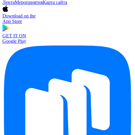
Лента
Мероприятия
Карта сайта
Download on the
App Store
GET IT ON
Google Play