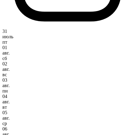
31
июль
пт
01
авг.
сб
02
авг.
вс
03
авг.
пн
04
авг.
вт
05
авг.
ср
06
авг.