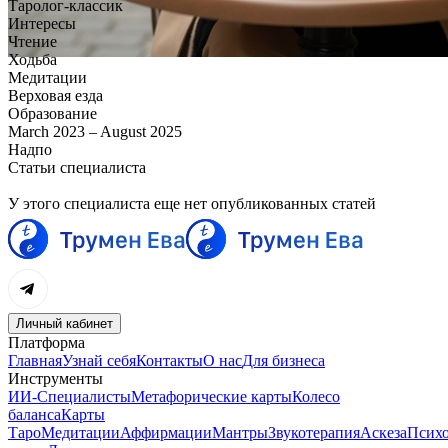
Таролог-классик
Интересы
Чтение
Ходьба
Медитации
Верховая езда
Образование
March 2023 – August 2025
Надпо
Статьи специалиста
У этого специалиста еще нет опубликованных статей
Личный кабинет
Платформа
Главная
Узнай себя
Контакты
О нас
Для бизнеса
Инструменты
ИИ-Специалисты
Метафорические карты
Колесо
баланса
Карты
Таро
Медитации
Аффирмации
Мантры
Звукотерапия
Аскеза
Психо