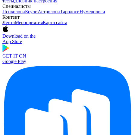
тесты
Дневник настроения
Специалисты
Психологи
Коучи
Астрологи
Тарологи
Нумерологи
Контент
Лента
Мероприятия
Карта сайта
Download on the
App Store
GET IT ON
Google Play