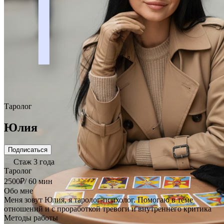
1
Таролог
Юлия
Подписаться
Стаж
3 года
Таролог
2500
₽
/
60 мин
Обо мне
Меня зовут Юлия, я таролог-психолог. Помогаю в теме
отношений и с проработкой тревоги и внутреннего критика
Методы работы