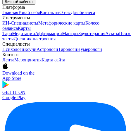
Личный кабинет
Платформа
Главная
Узнай себя
Контакты
О нас
Для бизнеса
Инструменты
ИИ-Специалисты
Метафорические карты
Колесо
баланса
Карты
Таро
Медитации
Аффирмации
Мантры
Звукотерапия
Аскеза
Психо
тесты
Дневник настроения
Специалисты
Психологи
Коучи
Астрологи
Тарологи
Нумерологи
Контент
Лента
Мероприятия
Карта сайта
Download on the
App Store
GET IT ON
Google Play