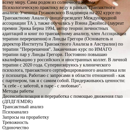
всему миру. Сама родом из солнечного Крыма.
Психологическую практику веду в рамках Транзактного
анализа. Ученица Гусаковского Владимира на 202 курсе по
Транзактному Анализу (вице-президент Международной
ассоциации ТА ), также обучалась у Вэнна Джойнса (лауреат
премии Эрика Берна 1994, автор теории личностных
адаптаций и книг по транзактному анализу, член Ассоциации
терапии перерешения) и Линды Грегори (Основатель и
директор Института Транзактного Анализа в Австралии) по
терапии "Перерешения". Заканчиваю курс по ИМАГО
терапии пар у Линды Грегори. Постоянно повышаю
квалификацию у российских и иностранных коллег. В личной
терапии с 2020 года. Супервизируюсь у клинического
психолога, транзактного сертифицированного аналитика или
у психиатра. Работаю с запросами в области отношений - как
с партнером, так и с самим собой. Придерживаюсь ценности:
"к себе - с заботой, в паре - с любовью".
Методы работы
Десенсибилизация и переработка с помощью движения глаз
(ДПДГ/EMDR)
Трансактный анализ
Психоанализ
Запросы на проработку
Тревожность
Одиночество