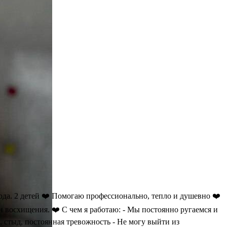
да. 2 детей ❤️ Помогаю профессионально, тепло и душевно ❤️
н восхищения. ❤️ С чем я работаю: - Мы постоянно ругаемся и
а, стыд, постоянная тревожность - Не могу выйти из