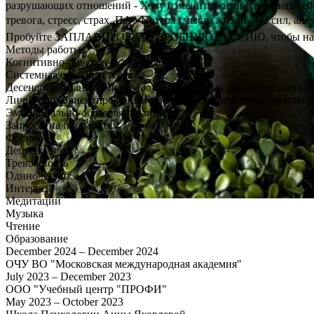
разрушающих отношений - Хочу изменить жизнь, проявить себя
тревога, стресс, страх, ПА - Потеря смысла жизни, нет сил, а
Пробуйте ЗАПЛАНИРОВАТЬ ПРОБНУЮ СЕССИЮ, чтобы най
Методы работы
Когнитивно-поведенческая терапия (КПТ)
Системная семейная терапия
Десенсибилизация и переработка с помощью движения глаз 
Личностно-ориентированная реконструктивная психотерапия 
Эмоционально-образная терапия
Запросы на проработку
Фобии
Депрессия
Тревожность
Одиночество
Интересы
Медитации
Музыка
Чтение
Образование
December 2024 – December 2024
ОЧУ ВО "Московская международная академия"
July 2023 – December 2023
ООО "Учебный центр "ПРОФИ"
May 2023 – October 2023