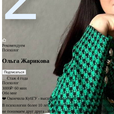
Рекомендуем
Психолог
Ольга Жарикова
Подписаться
Стаж
4 года
Психолог
3000
₽
/
60 мин
Обо мне
❤️ Окончила КубГУ - высшее психологическое с отличием Маги
В психологии более 10 лет. Личная терапия, Интервии, Суперв
не понимаем друг друга - Измена. Развод. Расставание - Не мог