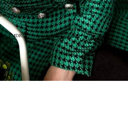
, но не могу - Денежные и карьерные блоки - Одиночество, низ
патия, депрессия - Мучительные сомнения, сложно принять решени
ти психолога, который ВАМ ПОМОЖЕТ
(ДПДГ/EMDR)
(ЛОРП)