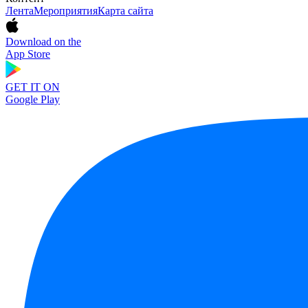
Лента
Мероприятия
Карта сайта
Download on the
App Store
GET IT ON
Google Play