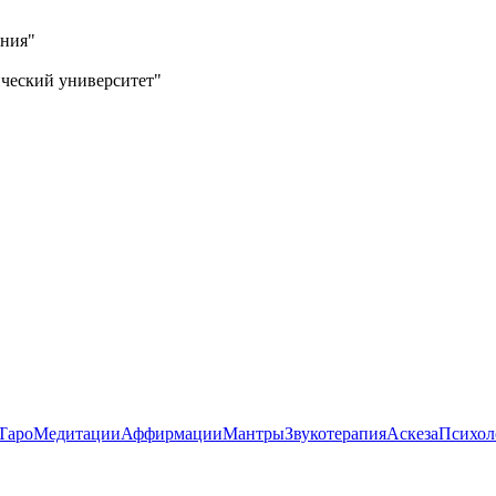
ния"
ческий университет"
Таро
Медитации
Аффирмации
Мантры
Звукотерапия
Аскеза
Психол