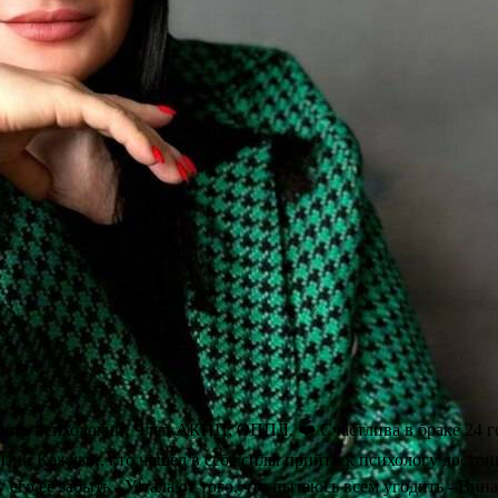
стр психологии, Член АКПП, ОППЛ. ❤️ Счастлива в браке 24 го
изии Каждый, кто нашел в себе силы прийти к психологу достои
у его/её забыть - Устала от того, что пытаюсь всем угодить - Вин