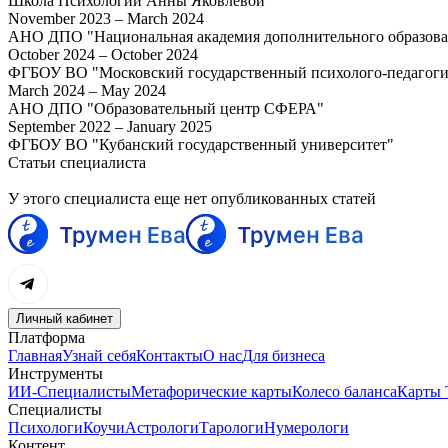
Школа Психологии Анны Яковлевой
November 2023 – March 2024
АНО ДПО "Национальная академия дополнительного образова
October 2024 – October 2024
ФГБОУ ВО "Московский государственный психолого-педагоги
March 2024 – May 2024
АНО ДПО "Образовательный центр СФЕРА"
September 2022 – January 2025
ФГБОУ ВО "Кубанский государственный университет"
Статьи специалиста
У этого специалиста еще нет опубликованных статей
Личный кабинет
Платформа
Главная
Узнай себя
Контакты
О нас
Для бизнеса
Инструменты
ИИ-Специалисты
Метафорические карты
Колесо баланса
Карты 
Специалисты
Психологи
Коучи
Астрологи
Тарологи
Нумерологи
Контент