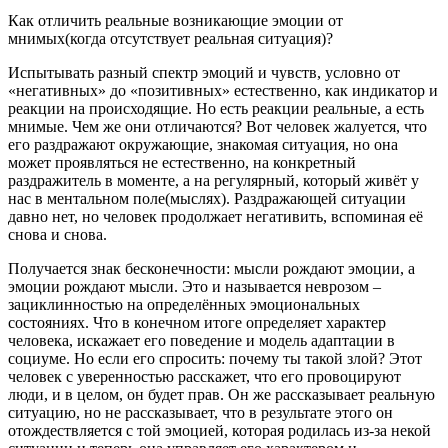
Как отличить реальные возникающие эмоции от
мнимых(когда отсутствует реальная ситуация)?
Испытывать разный спектр эмоций и чувств, условно от
«негативных» до «позитивных» естественно, как индикатор и
реакции на происходящие. Но есть реакции реальные, а есть
мнимые. Чем же они отличаются? Вот человек жалуется, что
его раздражают окружающие, знакомая ситуация, но она
может проявляться не естественно, на конкретный
раздражитель в моменте, а на регулярный, который живёт у
нас в ментальном поле(мыслях). Раздражающей ситуации
давно нет, но человек продолжает негативить, вспоминая её
снова и снова.
Получается знак бесконечности: мысли рождают эмоции, а
эмоции рождают мысли. Это и называется неврозом –
зациклинностью на определённых эмоциональных
состояниях. Что в конечном итоге определяет характер
человека, искажает его поведение и модель адаптации в
социуме. Но если его спросить: почему ты такой злой? Этот
человек с уверенностью расскажет, что его провоцируют
люди, и в целом, он будет прав. Он же рассказывает реальную
ситуацию, но не рассказывает, что в результате этого он
отождествляется с той эмоцией, которая родилась из-за некой