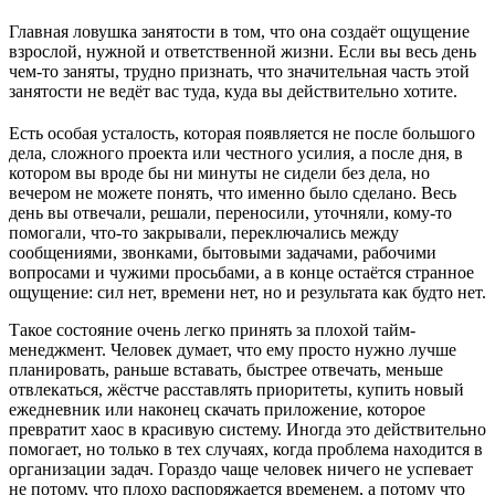
Главная ловушка занятости в том, что она создаёт ощущение
взрослой, нужной и ответственной жизни. Если вы весь день
чем-то заняты, трудно признать, что значительная часть этой
занятости не ведёт вас туда, куда вы действительно хотите.
Есть особая усталость, которая появляется не после большого
дела, сложного проекта или честного усилия, а после дня, в
котором вы вроде бы ни минуты не сидели без дела, но
вечером не можете понять, что именно было сделано. Весь
день вы отвечали, решали, переносили, уточняли, кому-то
помогали, что-то закрывали, переключались между
сообщениями, звонками, бытовыми задачами, рабочими
вопросами и чужими просьбами, а в конце остаётся странное
ощущение: сил нет, времени нет, но и результата как будто нет.
Такое состояние очень легко принять за плохой тайм-
менеджмент. Человек думает, что ему просто нужно лучше
планировать, раньше вставать, быстрее отвечать, меньше
отвлекаться, жёстче расставлять приоритеты, купить новый
ежедневник или наконец скачать приложение, которое
превратит хаос в красивую систему. Иногда это действительно
помогает, но только в тех случаях, когда проблема находится в
организации задач. Гораздо чаще человек ничего не успевает
не потому, что плохо распоряжается временем, а потому что