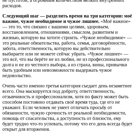
не пустотой, а огромным количеством мелких внутренних
расходов.
Следующий шаг — разделить время на три категории: моё
важное, чужое необходимое и чужое лишнее.
«Моё важное»
— это то, что связано с вашими целями, здоровьем,
восстановлением, отношениями, смыслом, развитием и
жизнью, которую вы хотите строить. «Чужое необходимое» —
это реальные обязательства, работа, семья, договорённости,
забота, ответственность, которую вы действительно
выбираете или не можете сейчас убрать. «Чужое лишнее» —
это всё, что вы берёте не из любви, не из профессионального
долга и не из честного выбора, а из страха, вины, привычки
быть удобным или невозможности выдержать чужое
недовольство.
Очень часто именно третья категория съедает день незаметнее
всего. Она маскируется под доброту, ответственность,
отзывчивость и профессионализм, хотя по факту может быть
способом постоянно отдавать своё время туда, где его не
уважают. Если человек не умеет отличать просьбу от
обязанности, чужую срочность от реальной необходимости,
помощь от спасательства, а доступность от близости, ему
будет трудно что-то успевать, потому что его день всегда будет
открыт для вторжения.