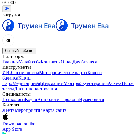
0
/
1000
Загрузка...
Личный кабинет
Платформа
Главная
Узнай себя
Контакты
О нас
Для бизнеса
Инструменты
ИИ-Специалисты
Метафорические карты
Колесо
баланса
Карты
Таро
Медитации
Аффирмации
Мантры
Звукотерапия
Аскеза
Психо
тесты
Дневник настроения
Специалисты
Психологи
Коучи
Астрологи
Тарологи
Нумерологи
Контент
Лента
Мероприятия
Карта сайта
Download on the
App Store