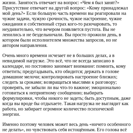
жизни. Занятость отвечает на вопрос: «Чем я был занят?»
Присутствие отвечает на другой вопрос: «Кому принадлежал
мой день?» Если большую часть времени вы реагировали на
чужие задачи, чужую срочность, чужое настроение, чужие
ожидания и собственный страх кого-то разочаровать, то
неудивительно, что вечером появляется пустота. Вы не
ленились и не бездельничали. Вы просто прожили день, в
котором были исполнителем множества запросов, но не
автором направления.
Очень много времени исчезает не в больших делах, а в
невидимой нагрузке. Это всё, что не всегда записано в
календаре, но постоянно занимает внимание: помнить, кому
ответить; предугадывать, кто обидится; держать в голове
домашние мелочи; контролировать настроение близких;
следить за сроками; возвращаться мыслями к разговору;
проверять, не забыли ли вы что-то важное; эмоционально
готовиться к неприятному сообщению; выбирать
формулировки, чтобы никого не задеть; быть доступным, даже
когда вы вроде бы отдыхаете. Такая нагрузка не выглядит как
работа, но забирает огромное количество психической
энергии.
Именно поэтому человек может весь день «ничего особенного
не делать», но чувствовать себя истощённым. Его голова всё