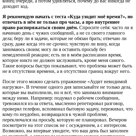
конец очереди, а потом удивляться, почему до вас никогда не
доходит ход.
Я рекомендую начать с теста «Куда уходит моё время?», но
отвечать в нём не только про часы, а про внутреннее
право распоряжаться своим днём.
Спросите себя: часто ли я
начинаю день с чужих сообщений, а не со своего главного
дела; беру ли я задачи, которые не обязан брать; отвечаю ли
сразу, даже когда это не срочно; чувствую ли вину, когда
занимаюсь своим; могу ли я оставить просьбу без
немедленной реакции; есть ли в моём расписании время,
которое никто не должен заслуживать, кроме меня самого.
Такие вопросы быстро показывают, что проблема может быть
не в отсутствии времени, а в отсутствии границ вокруг него.
После этого можно сделать упражнение «Аудит невидимой
нагрузки». В течение одного дня записывайте не только дела,
которые вы выполнили, но и всё, что занимало внимание
между ними. Например: подумал о рабочем сообщении,
тревожился из-за ответа, мысленно репетировал разговор,
проверял телефон, вспоминал бытовую задачу, переживал, что
кому-то неудобно, возвращался к чужой проблеме,
переключался на просьбу, которую не планировал. Вечером
посмотрите на этот список не с осуждением, а с интересом.
Возможно, вы впервые увидите, что ваш день был заполнен