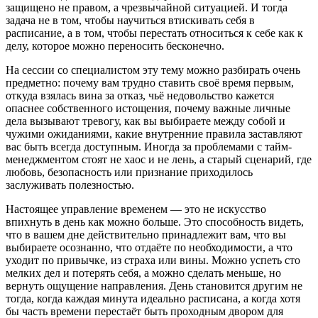
защищено не правом, а чрезвычайной ситуацией. И тогда
задача не в том, чтобы научиться втискивать себя в
расписание, а в том, чтобы перестать относиться к себе как к
делу, которое можно переносить бесконечно.
На сессии со специалистом эту тему можно разбирать очень
предметно: почему вам трудно ставить своё время первым,
откуда взялась вина за отказ, чьё недовольство кажется
опаснее собственного истощения, почему важные личные
дела вызывают тревогу, как вы выбираете между собой и
чужими ожиданиями, какие внутренние правила заставляют
вас быть всегда доступным. Иногда за проблемами с тайм-
менеджментом стоят не хаос и не лень, а старый сценарий, где
любовь, безопасность или признание приходилось
заслуживать полезностью.
Настоящее управление временем — это не искусство
впихнуть в день как можно больше. Это способность видеть,
что в вашем дне действительно принадлежит вам, что вы
выбираете осознанно, что отдаёте по необходимости, а что
уходит по привычке, из страха или вины. Можно успеть сто
мелких дел и потерять себя, а можно сделать меньше, но
вернуть ощущение направления. День становится другим не
тогда, когда каждая минута идеально расписана, а когда хотя
бы часть времени перестаёт быть проходным двором для