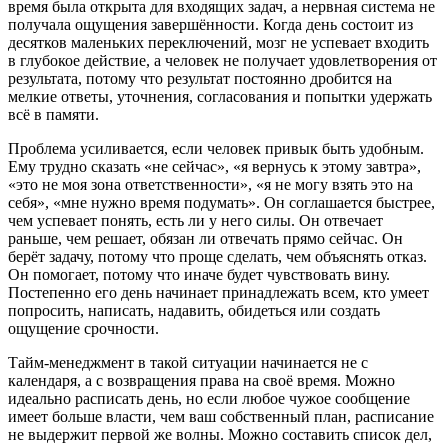
время была открыта для входящих задач, а нервная система не
получала ощущения завершённости. Когда день состоит из
десятков маленьких переключений, мозг не успевает входить
в глубокое действие, а человек не получает удовлетворения от
результата, потому что результат постоянно дробится на
мелкие ответы, уточнения, согласования и попытки удержать
всё в памяти.
Проблема усиливается, если человек привык быть удобным.
Ему трудно сказать «не сейчас», «я вернусь к этому завтра»,
«это не моя зона ответственности», «я не могу взять это на
себя», «мне нужно время подумать». Он соглашается быстрее,
чем успевает понять, есть ли у него силы. Он отвечает
раньше, чем решает, обязан ли отвечать прямо сейчас. Он
берёт задачу, потому что проще сделать, чем объяснять отказ.
Он помогает, потому что иначе будет чувствовать вину.
Постепенно его день начинает принадлежать всем, кто умеет
попросить, написать, надавить, обидеться или создать
ощущение срочности.
Тайм-менеджмент в такой ситуации начинается не с
календаря, а с возвращения права на своё время. Можно
идеально расписать день, но если любое чужое сообщение
имеет больше власти, чем ваш собственный план, расписание
не выдержит первой же волны. Можно составить список дел,