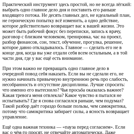
Практический инструмент здесь простой, но не всегда лёгкий:
выбрать одно главное дело дня и поставить его раньше
входящего потока. Не десять главных дел, не идеальный план,
не героическую попытку всё изменить, а одно действие,
которое действительно возвращает вас к вашей жизни. Это
может быть рабочий фокус без переписки, запись к врачу,
разговор с близким человеком, тренировка, час на проект,
разбор финансов, сон, текст, обучение, прогулка, решение,
которое давно откладывалось. Главное — сделать его не в
конце дня, когда вы уже отдали себя всем остальным, а в той
части дня, где у вас ещё есть внимание.
При этом важно не превращать одно главное дело в
очередной повод себя наказать. Если вы не сделали его, не
нужно начинать привычную внутреннюю речь про слабость,
несобранность и отсутствие дисциплины. Лучше спросить:
что именно его вытеснило? Чья просьба оказалась важнее?
Какая тревога меня отвлекла? Какое чувство я пытался не
испытывать? Где я снова согласился раньше, чем подумал?
Такой разбор даёт гораздо больше пользы, чем самокритика,
потому что самокритика забирает силы, а ясность возвращает
управление.
Ещё одна важная техника — «пауза перед согласием». Если
вас о чём-то просят, не отвечайте автоматически. Даже