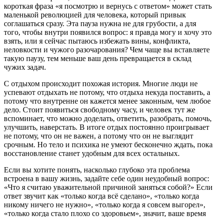
короткая фраза «я посмотрю и вернусь с ответом» может стать
маленькой революцией для человека, который привык
соглашаться сразу. Эта пауза нужна не для грубости, а для
того, чтобы внутри появился вопрос: я правда могу и хочу это
взять, или я сейчас пытаюсь избежать вины, конфликта,
неловкости и чужого разочарования? Чем чаще вы вставляете
такую паузу, тем меньше ваш день превращается в склад
чужих задач.
С отдыхом происходит похожая история. Многие люди не
успевают отдыхать не потому, что отдыха некуда поставить, а
потому что внутренне он кажется менее законным, чем любое
дело. Стоит появиться свободному часу, и человек тут же
вспоминает, что можно доделать, ответить, разобрать, помочь,
улучшить, наверстать. В итоге отдых постоянно проигрывает
не потому, что он не важен, а потому что он не выглядит
срочным. Но тело и психика не умеют бесконечно ждать, пока
восстановление станет удобным для всех остальных.
Если вы хотите понять, насколько глубоко эта проблема
встроена в вашу жизнь, задайте себе один неудобный вопрос:
«Что я считаю уважительной причиной заняться собой?» Если
ответ звучит как «только когда всё сделано», «только когда
никому ничего не нужно», «только когда я совсем выгорел»,
«только когда стало плохо со здоровьем», значит, ваше время