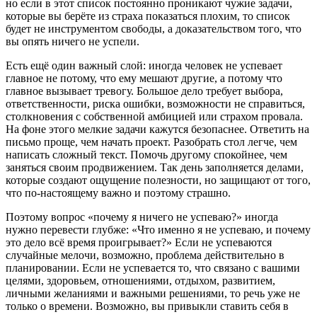
но если в этот список постоянно проникают чужие задачи,
которые вы берёте из страха показаться плохим, то список
будет не инструментом свободы, а доказательством того, что
вы опять ничего не успели.
Есть ещё один важный слой: иногда человек не успевает
главное не потому, что ему мешают другие, а потому что
главное вызывает тревогу. Большое дело требует выбора,
ответственности, риска ошибки, возможности не справиться,
столкновения с собственной амбицией или страхом провала.
На фоне этого мелкие задачи кажутся безопаснее. Ответить на
письмо проще, чем начать проект. Разобрать стол легче, чем
написать сложный текст. Помочь другому спокойнее, чем
заняться своим продвижением. Так день заполняется делами,
которые создают ощущение полезности, но защищают от того,
что по-настоящему важно и поэтому страшно.
Поэтому вопрос «почему я ничего не успеваю?» иногда
нужно перевести глубже: «Что именно я не успеваю, и почему
это дело всё время проигрывает?» Если не успеваются
случайные мелочи, возможно, проблема действительно в
планировании. Если не успевается то, что связано с вашими
целями, здоровьем, отношениями, отдыхом, развитием,
личными желаниями и важными решениями, то речь уже не
только о времени. Возможно, вы привыкли ставить себя в