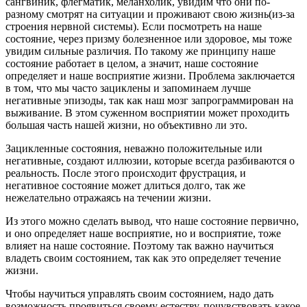
сангвиник, флегматик, меланхолик, увидим что они по-
разному смотрят на ситуации и проживают свою жизнь(из-за
строения нервной системы). Если посмотреть на наше
состояние, через призму болезненное или здоровое, мы тоже
увидим сильные различия. По такому же принципу наше
состояние работает в целом, а значит, наше состояние
определяет и наше восприятие жизни. Проблема заключается
в том, что мы часто зациклены и запоминаем лучше
негативные эпизоды, так как наш мозг запрограммирован на
выживание. В этом суженном восприятии может проходить
большая часть нашей жизни, но объективно ли это.
Зацикленные состояния, неважно положительные или
негативные, создают иллюзии, которые всегда разбиваются о
реальность. После этого происходит фрустрация, и
негативное состояние может длиться долго, так же
нежелательно отражаясь на течении жизни.
Из этого можно сделать вывод, что наше состояние первично,
и оно определяет наше восприятие, но и восприятие, тоже
влияет на наше состояние. Поэтому так важно научиться
владеть своим состоянием, так как это определяет течение
жизни.
Чтобы научиться управлять своим состоянием, надо дать
возможность проявиться своему естеству, почувствовать какое