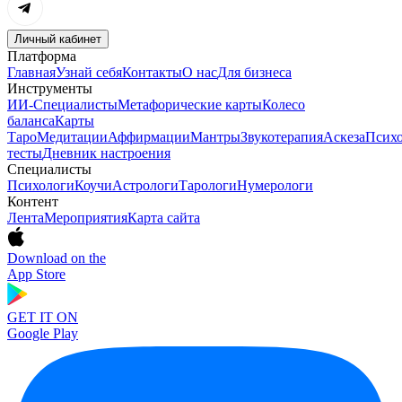
Личный кабинет
Платформа
Главная
Узнай себя
Контакты
О нас
Для бизнеса
Инструменты
ИИ-Специалисты
Метафорические карты
Колесо
баланса
Карты
Таро
Медитации
Аффирмации
Мантры
Звукотерапия
Аскеза
Психо
тесты
Дневник настроения
Специалисты
Психологи
Коучи
Астрологи
Тарологи
Нумерологи
Контент
Лента
Мероприятия
Карта сайта
Download on the
App Store
GET IT ON
Google Play