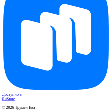
Доступно в
RuStore
©
2026
Трумен Ева