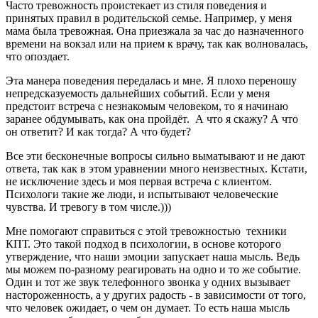
Часто тревожность проистекает из стиля поведения и
принятых правил в родительской семье. Например, у меня
мама была тревожная. Она приезжала за час до назначенного
времени на вокзал или на прием к врачу, так как волновалась,
что опоздает.
Эта манера поведения передалась и мне. Я плохо переношу
непредсказуемость дальнейших событий. Если у меня
предстоит встреча с незнакомым человеком, то я начинаю
заранее обдумывать, как она пройдёт. А что я скажу? А что
он ответит? И как тогда? А что будет?
Все эти бесконечные вопросы сильно выматывают и не дают
ответа, так как в этом уравнении много неизвестных. Кстати,
не исключение здесь и моя первая встреча с клиентом.
Психологи такие же люди, и испытывают человеческие
чувства. И тревогу в том числе.)))
Мне помогают справиться с этой тревожностью техники
КПТ. Это такой подход в психологии, в основе которого
утверждение, что наши эмоции запускает наша мысль. Ведь
мы можем по-разному реагировать на одно и то же событие.
Один и тот же звук телефонного звонка у одних вызывает
настороженность, а у других радость - в зависимости от того,
что человек ожидает, о чем он думает. То есть наша мысль