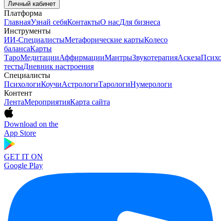
Личный кабинет
Платформа
Главная
Узнай себя
Контакты
О нас
Для бизнеса
Инструменты
ИИ-Специалисты
Метафорические карты
Колесо
баланса
Карты
Таро
Медитации
Аффирмации
Мантры
Звукотерапия
Аскеза
Психо
тесты
Дневник настроения
Специалисты
Психологи
Коучи
Астрологи
Тарологи
Нумерологи
Контент
Лента
Мероприятия
Карта сайта
Download on the
App Store
GET IT ON
Google Play