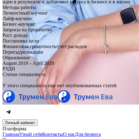
идеи в результаты и добавляют ресурса в бизнесе и в жизни
Методы работы
Личностный коучинг
Лайф-коучинг
Бизнес-коучинг
Запросы на проработку
Рост дохода
Постановка цели
Финансовая грамотность/учет расходов
Переезд/релокация
Образование
August 2019 – April 2020
РУДН
Статьи специалиста
У этого специалиста еще нет опубликованных статей
Личный кабинет
Платформа
Главная
Узнай себя
Контакты
О нас
Для бизнеса