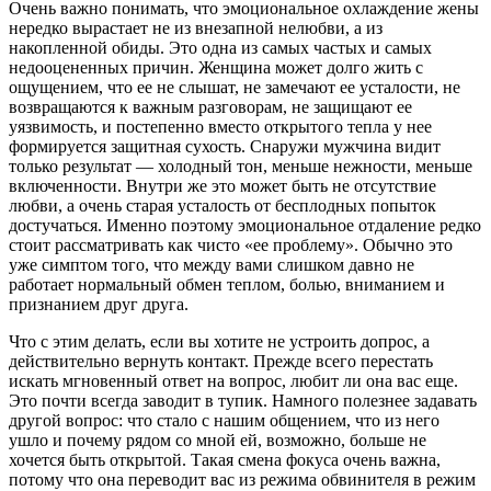
Очень важно понимать, что эмоциональное охлаждение жены
нередко вырастает не из внезапной нелюбви, а из
накопленной обиды. Это одна из самых частых и самых
недооцененных причин. Женщина может долго жить с
ощущением, что ее не слышат, не замечают ее усталости, не
возвращаются к важным разговорам, не защищают ее
уязвимость, и постепенно вместо открытого тепла у нее
формируется защитная сухость. Снаружи мужчина видит
только результат — холодный тон, меньше нежности, меньше
включенности. Внутри же это может быть не отсутствие
любви, а очень старая усталость от бесплодных попыток
достучаться. Именно поэтому эмоциональное отдаление редко
стоит рассматривать как чисто «ее проблему». Обычно это
уже симптом того, что между вами слишком давно не
работает нормальный обмен теплом, болью, вниманием и
признанием друг друга.
Что с этим делать, если вы хотите не устроить допрос, а
действительно вернуть контакт. Прежде всего перестать
искать мгновенный ответ на вопрос, любит ли она вас еще.
Это почти всегда заводит в тупик. Намного полезнее задавать
другой вопрос: что стало с нашим общением, что из него
ушло и почему рядом со мной ей, возможно, больше не
хочется быть открытой. Такая смена фокуса очень важна,
потому что она переводит вас из режима обвинителя в режим