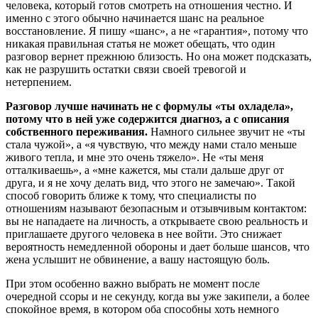
человека, который готов смотреть на отношения честно. И
именно с этого обычно начинается шанс на реальное
восстановление. Я пишу «шанс», а не «гарантия», потому что
никакая правильная статья не может обещать, что один
разговор вернет прежнюю близость. Но она может подсказать,
как не разрушить остатки связи своей тревогой и
нетерпением.
Разговор лучше начинать не с формулы «ты охладела»,
потому что в ней уже содержится диагноз, а с описания
собственного переживания.
Намного сильнее звучит не «ты
стала чужой», а «я чувствую, что между нами стало меньше
живого тепла, и мне это очень тяжело». Не «ты меня
отталкиваешь», а «мне кажется, мы стали дальше друг от
друга, и я не хочу делать вид, что этого не замечаю». Такой
способ говорить ближе к тому, что специалисты по
отношениям называют безопасным и отзывчивым контактом:
вы не нападаете на личность, а открываете свою реальность и
приглашаете другого человека в нее войти. Это снижает
вероятность немедленной обороны и дает больше шансов, что
жена услышит не обвинение, а вашу настоящую боль.
При этом особенно важно выбрать не момент после
очередной ссоры и не секунду, когда вы уже закипели, а более
спокойное время, в котором оба способны хоть немного