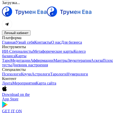
Загрузка...
Личный кабинет
Платформа
Главная
Узнай себя
Контакты
О нас
Для бизнеса
Инструменты
ИИ-Специалисты
Метафорические карты
Колесо
баланса
Карты
Таро
Медитации
Аффирмации
Мантры
Звукотерапия
Аскеза
Психо
тесты
Дневник настроения
Специалисты
Психологи
Коучи
Астрологи
Тарологи
Нумерологи
Контент
Лента
Мероприятия
Карта сайта
Download on the
App Store
GET IT ON