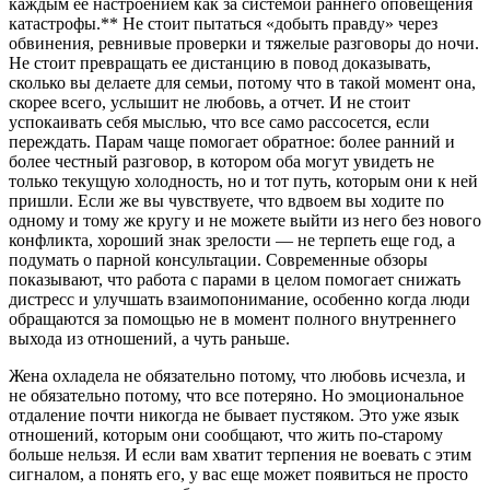
каждым ее настроением как за системой раннего оповещения
катастрофы.** Не стоит пытаться «добыть правду» через
обвинения, ревнивые проверки и тяжелые разговоры до ночи.
Не стоит превращать ее дистанцию в повод доказывать,
сколько вы делаете для семьи, потому что в такой момент она,
скорее всего, услышит не любовь, а отчет. И не стоит
успокаивать себя мыслью, что все само рассосется, если
переждать. Парам чаще помогает обратное: более ранний и
более честный разговор, в котором оба могут увидеть не
только текущую холодность, но и тот путь, которым они к ней
пришли. Если же вы чувствуете, что вдвоем вы ходите по
одному и тому же кругу и не можете выйти из него без нового
конфликта, хороший знак зрелости — не терпеть еще год, а
подумать о парной консультации. Современные обзоры
показывают, что работа с парами в целом помогает снижать
дистресс и улучшать взаимопонимание, особенно когда люди
обращаются за помощью не в момент полного внутреннего
выхода из отношений, а чуть раньше.
Жена охладела не обязательно потому, что любовь исчезла, и
не обязательно потому, что все потеряно. Но эмоциональное
отдаление почти никогда не бывает пустяком. Это уже язык
отношений, которым они сообщают, что жить по-старому
больше нельзя. И если вам хватит терпения не воевать с этим
сигналом, а понять его, у вас еще может появиться не просто