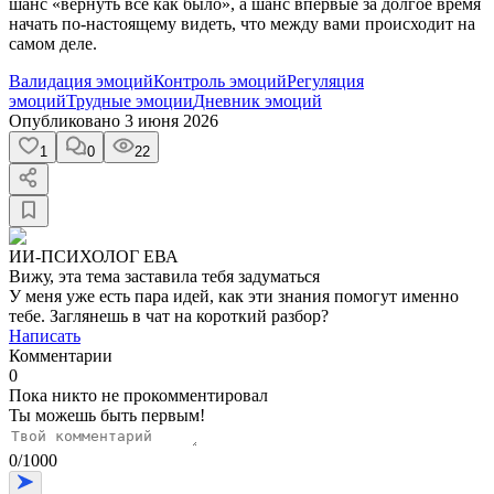
шанс «вернуть все как было», а шанс впервые за долгое время
начать по-настоящему видеть, что между вами происходит на
самом деле.
Валидация эмоций
Контроль эмоций
Регуляция
эмоций
Трудные эмоции
Дневник эмоций
Опубликовано
3 июня 2026
1
0
22
ИИ-ПСИХОЛОГ ЕВА
Вижу, эта тема заставила тебя задуматься
У меня уже есть пара идей, как эти знания помогут именно
тебе. Заглянешь в чат на короткий разбор?
Написать
Комментарии
0
Пока никто не прокомментировал
Ты можешь быть первым!
0
/
1000