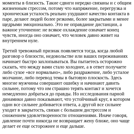
моменты в близость. Такие сдвиги нередко связаны и с общим
жизненным стрессом, потому что напряжение, перегрузка и
хроническая усталость реально ухудшают качество контакта в
паре, делают людей более резкими, более закрытыми и менее
щедрыми эмоционально. Это не оправдание дистанции, а
важное уточнение: не всякое охлаждение означает конец
чувств, иногда оно означает, что человек давно живет на
внутреннем нуле.
Третий тревожный признак появляется тогда, когда любой
разговор о близости, недовольстве или ваших переживаниях
начинает быстро захлопываться. Вы пытаетесь осторожно
сказать, что между вами стало холоднее, а в ответ получаете
либо сухое «все нормально», либо раздражение, либо усталое
молчание, либо перевод темы в бытовую плоскость. Здесь
многие мужчины совершают ошибку и начинают давить
сильнее, потому что им страшно терять контакт и хочется
немедленно добраться до правды. Но исследования парной
динамики давно показывают, что устойчивый круг, в котором
один все сильнее добивается ответа, а другой все сильнее
уходит в закрытость, связан с большим дистрессом и
снижением удовлетворенности отношениями. Иначе говоря,
давление почти никогда не возвращает жену ближе, оно чаще
делает ее еще осторожнее и еще дальше.