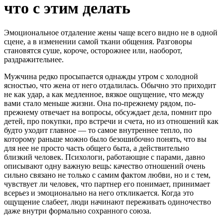
что с этим делать
Эмоциональное отдаление жены чаще всего видно не в одной
сцене, а в изменении самой ткани общения. Разговоры
становятся суше, короче, осторожнее или, наоборот,
раздражительнее.
Мужчина редко просыпается однажды утром с холодной
ясностью, что жена от него отдалилась. Обычно это приходит
не как удар, а как медленное, вязкое ощущение, что между
вами стало меньше жизни. Она по-прежнему рядом, по-
прежнему отвечает на вопросы, обсуждает дела, помнит про
детей, про покупки, про встречи и счета, но из отношений как
будто уходит главное — то самое внутреннее тепло, по
которому раньше можно было безошибочно понять, что вы
для нее не просто часть общего быта, а действительно
близкий человек. Психологи, работающие с парами, давно
описывают одну важную вещь: качество отношений очень
сильно связано не только с самим фактом любви, но и с тем,
чувствует ли человек, что партнер его понимает, принимает
всерьез и эмоционально на него откликается. Когда это
ощущение слабеет, люди начинают переживать одиночество
даже внутри формально сохранного союза.