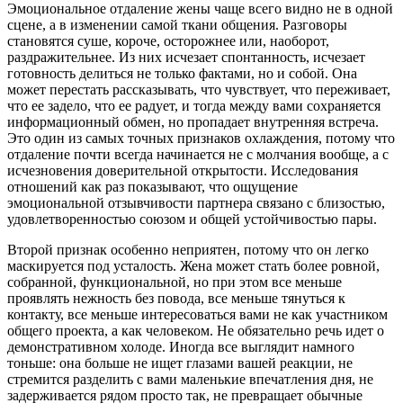
Эмоциональное отдаление жены чаще всего видно не в одной
сцене, а в изменении самой ткани общения. Разговоры
становятся суше, короче, осторожнее или, наоборот,
раздражительнее. Из них исчезает спонтанность, исчезает
готовность делиться не только фактами, но и собой. Она
может перестать рассказывать, что чувствует, что переживает,
что ее задело, что ее радует, и тогда между вами сохраняется
информационный обмен, но пропадает внутренняя встреча.
Это один из самых точных признаков охлаждения, потому что
отдаление почти всегда начинается не с молчания вообще, а с
исчезновения доверительной открытости. Исследования
отношений как раз показывают, что ощущение
эмоциональной отзывчивости партнера связано с близостью,
удовлетворенностью союзом и общей устойчивостью пары.
Второй признак особенно неприятен, потому что он легко
маскируется под усталость. Жена может стать более ровной,
собранной, функциональной, но при этом все меньше
проявлять нежность без повода, все меньше тянуться к
контакту, все меньше интересоваться вами не как участником
общего проекта, а как человеком. Не обязательно речь идет о
демонстративном холоде. Иногда все выглядит намного
тоньше: она больше не ищет глазами вашей реакции, не
стремится разделить с вами маленькие впечатления дня, не
задерживается рядом просто так, не превращает обычные