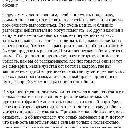
обходит.
С другом мы часто говорим, чтобы получить поддержку,
сочувствие, совет, подтверждение своей правоты или просто
возможность выговориться. Это очень ценно, и близкие
разговоры действительно могут помогать. Но друг включён в
вашу жизнь эмоционально: он может переживать за вас,
злиться на вашего партнёра, защищать вас, давать советы из
своего опыта, бояться вас расстроить или, наоборот, слишком
быстро предлагать решение. Психологическая работа устроена
иначе. Специалист не просто слушает историю, а помогает
увидеть, как вы её рассказываете, где повторяется один и тот
же сценарий, какие чувства остаются за кадром, где вы
защищаетесь, где обесцениваете себя, где путаете реальность с
тревожным прогнозом, а где снова выбираете привычный
путь, который уже много раз приводил к боли.
В хорошей терапии человек постепенно начинает замечать не
только события, но и свои внутренние механизмы. Он
приходит с фразой «мне опять попался холодный партнёр», а
через некоторое время видит, что его тянет к людям, любовь
которых нужно заслуживать. Приходит с жалобой «я не умею
отдыхать», а обнаруживает, что отдых вызывает вину, потому
что ценность много лет была связана только с полезностью.
Приходит с ощущением «я всё порчу», а начинает различать,