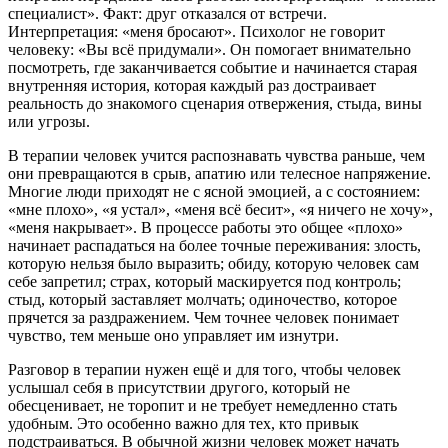
специалист». Факт: друг отказался от встречи.
Интерпретация: «меня бросают». Психолог не говорит
человеку: «Вы всё придумали». Он помогает внимательно
посмотреть, где заканчивается событие и начинается старая
внутренняя история, которая каждый раз достраивает
реальность до знакомого сценария отвержения, стыда, вины
или угрозы.
В терапии человек учится распознавать чувства раньше, чем
они превращаются в срыв, апатию или телесное напряжение.
Многие люди приходят не с ясной эмоцией, а с состоянием:
«мне плохо», «я устал», «меня всё бесит», «я ничего не хочу»,
«меня накрывает». В процессе работы это общее «плохо»
начинает распадаться на более точные переживания: злость,
которую нельзя было выразить; обиду, которую человек сам
себе запретил; страх, который маскируется под контроль;
стыд, который заставляет молчать; одиночество, которое
прячется за раздражением. Чем точнее человек понимает
чувство, тем меньше оно управляет им изнутри.
Разговор в терапии нужен ещё и для того, чтобы человек
услышал себя в присутствии другого, который не
обесценивает, не торопит и не требует немедленно стать
удобным. Это особенно важно для тех, кто привык
подстраиваться. В обычной жизни человек может начать