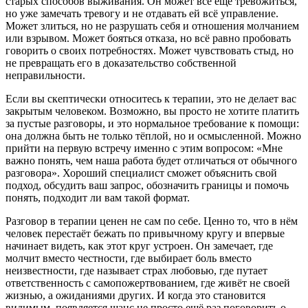
старых способов выживания. Он может всё ещё тревожиться,
но уже замечать тревогу и не отдавать ей всё управление.
Может злиться, но не разрушать себя и отношения молчанием
или взрывом. Может бояться отказа, но всё равно пробовать
говорить о своих потребностях. Может чувствовать стыд, но
не превращать его в доказательство собственной
неправильности.
Если вы скептически относитесь к терапии, это не делает вас
закрытым человеком. Возможно, вы просто не хотите платить
за пустые разговоры, и это нормальное требование к помощи:
она должна быть не только тёплой, но и осмысленной. Можно
прийти на первую встречу именно с этим вопросом: «Мне
важно понять, чем наша работа будет отличаться от обычного
разговора». Хороший специалист сможет объяснить свой
подход, обсудить ваш запрос, обозначить границы и помочь
понять, подходит ли вам такой формат.
Разговор в терапии ценен не сам по себе. Ценно то, что в нём
человек перестаёт бежать по привычному кругу и впервые
начинает видеть, как этот круг устроен. Он замечает, где
молчит вместо честности, где выбирает боль вместо
неизвестности, где называет страх любовью, где путает
ответственность с самопожертвованием, где живёт не своей
жизнью, а ожиданиями других. И когда это становится
видимым, появляется шанс не просто ещё раз поговорить о