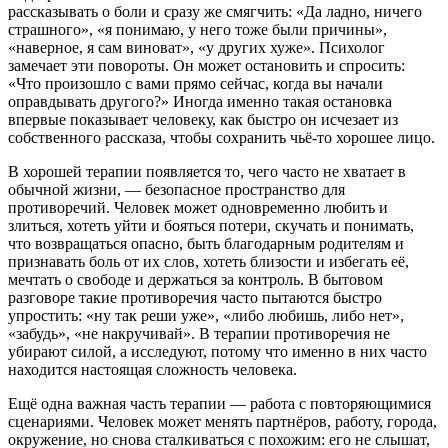
рассказывать о боли и сразу же смягчить: «Да ладно, ничего
страшного», «я понимаю, у него тоже были причины»,
«наверное, я сам виноват», «у других хуже». Психолог
замечает эти повороты. Он может остановить и спросить:
«Что произошло с вами прямо сейчас, когда вы начали
оправдывать другого?» Иногда именно такая остановка
впервые показывает человеку, как быстро он исчезает из
собственного рассказа, чтобы сохранить чьё-то хорошее лицо.
В хорошей терапии появляется то, чего часто не хватает в
обычной жизни, — безопасное пространство для
противоречий. Человек может одновременно любить и
злиться, хотеть уйти и бояться потери, скучать и понимать,
что возвращаться опасно, быть благодарным родителям и
признавать боль от их слов, хотеть близости и избегать её,
мечтать о свободе и держаться за контроль. В бытовом
разговоре такие противоречия часто пытаются быстро
упростить: «ну так реши уже», «либо любишь, либо нет»,
«забудь», «не накручивай». В терапии противоречия не
убирают силой, а исследуют, потому что именно в них часто
находится настоящая сложность человека.
Ещё одна важная часть терапии — работа с повторяющимися
сценариями. Человек может менять партнёров, работу, города,
окружение, но снова сталкиваться с похожим: его не слышат,