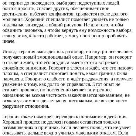
он терпит до последнего, выбирает недоступных людей,
боится просить, спасает других, обесценивает свои
достижения, избегает конфликтов, срывается после долгого
молчания. Хороший специалист помогает увидеть не только
отдельные эпизоды, а общий рисунок. Не для того, чтобы
обвинить человека, а чтобы вернуть ему возможность выбора:
если я вижу, как это работает, я могу постепенно пробовать
иначе.
Иногда терапия выглядит как разговор, но внутри неё человек
получает новый эмоциональный опыт. Например, он говорит
о стыде и ждёт, что его осудят, а вместо этого встречает
спокойное внимание. Говорит о злости и ждёт, что его назовут
плохим, а специалист помогает понять, какая граница была
нарушена. Говорит о слабости и ждёт раздражения, а получает
уважение к тому, как долго он справлялся. Этот опыт не
стирает прошлое, но постепенно меняет внутреннее
ожидание: не всякая честность заканчивается наказанием, не
всякая уязвимость делает меня ничтожным, не всякое «нет»
разрушает отношения.
Терапия также помогает переводить понимание в действия.
Хороший процесс не должен годами оставаться только в
размышлениях о причинах. Если человек понял, что не умеет
отказывать, дальше важно учиться маленьким отказам. Если