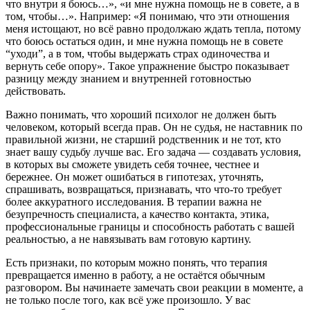
что внутри я боюсь…», «и мне нужна помощь не в совете, а в
том, чтобы…». Например: «Я понимаю, что эти отношения
меня истощают, но всё равно продолжаю ждать тепла, потому
что боюсь остаться один, и мне нужна помощь не в совете
“уходи”, а в том, чтобы выдержать страх одиночества и
вернуть себе опору». Такое упражнение быстро показывает
разницу между знанием и внутренней готовностью
действовать.
Важно понимать, что хороший психолог не должен быть
человеком, который всегда прав. Он не судья, не наставник по
правильной жизни, не старший родственник и не тот, кто
знает вашу судьбу лучше вас. Его задача — создавать условия,
в которых вы сможете увидеть себя точнее, честнее и
бережнее. Он может ошибаться в гипотезах, уточнять,
спрашивать, возвращаться, признавать, что что-то требует
более аккуратного исследования. В терапии важна не
безупречность специалиста, а качество контакта, этика,
профессиональные границы и способность работать с вашей
реальностью, а не навязывать вам готовую картину.
Есть признаки, по которым можно понять, что терапия
превращается именно в работу, а не остаётся обычным
разговором. Вы начинаете замечать свои реакции в моменте, а
не только после того, как всё уже произошло. У вас