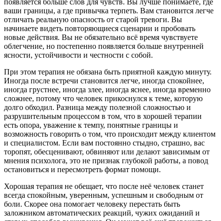
появляется больше слов для чувств. Вы лучше понимаете, где
ваши границы, а где привычка терпеть. Вам становится легче
отличать реальную опасность от старой тревоги. Вы
начинаете видеть повторяющиеся сценарии и пробовать
новые действия. Вы не обязательно всё время чувствуете
облегчение, но постепенно появляется больше внутренней
ясности, устойчивости и честности с собой.
При этом терапия не обязана быть приятной каждую минуту.
Иногда после встречи становится легче, иногда спокойнее,
иногда грустнее, иногда злее, иногда яснее, иногда временно
сложнее, потому что человек прикоснулся к теме, которую
долго обходил. Разница между полезной сложностью и
разрушительным процессом в том, что в хорошей терапии
есть опора, уважение к темпу, понятные границы и
возможность говорить о том, что происходит между клиентом
и специалистом. Если вам постоянно стыдно, страшно, вас
торопят, обесценивают, обвиняют или делают зависимым от
мнения психолога, это не признак глубокой работы, а повод
остановиться и пересмотреть формат помощи.
Хорошая терапия не обещает, что после неё человек станет
всегда спокойным, уверенным, успешным и свободным от
боли. Скорее она помогает человеку перестать быть
заложником автоматических реакций, чужих ожиданий и