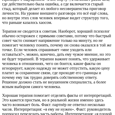
где действительно была ошибка, а где включается старый
стыд, который делает из любого несовершенства приговор
личности. На уровне внешнего разговора это всё ещё слова,
но внутри этих слов человек впервые видит структуру того,
что раньше казалось хаосом.
Терапия не сводится к советам. Наоборот, хороший психолог
обычно осторожен с прямыми советами, потому что быстрый
совет часто снимает напряжение только на минуту, но не
помогает человеку понять, почему он снова оказался в той же
точке. Если человек спрашивает «мне уходить или
оставаться?», можно, конечно, дать ему чужое мнение, но это
не будет терапией. В терапии важнее понять, что удерживает
человека в отношениях, чего он боится, какие факты он
игнорирует, какую надежду не может отпустить, какую цену
платит за сохранение связи, где проходят его границы и
почему ему так трудно доверять собственному ответу.
Решение должно стать не внушением специалиста, а более
ясным выбором самого человека.
Хорошая терапия помогает отделять факты от интерпретаций.
Это кажется простым, но в реальной жизни именно здесь
часто возникает боль. Факт: партнёр не ответил несколько
часов. Интерпретация: «я ему не нужен». Факт: руководитель
попросил переделать часть работы. Интерпретация: «я плохой