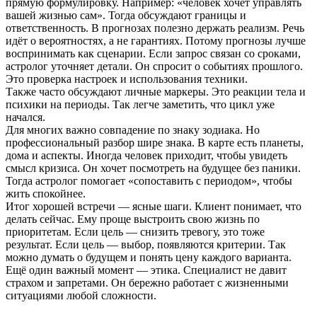
прямую формулировку. Например: «человек хочет управлять
вашей жизнью сам». Тогда обсуждают границы и
ответственность. В прогнозах полезно держать реализм. Речь
идёт о вероятностях, а не гарантиях. Потому прогнозы лучше
воспринимать как сценарии. Если запрос связан со сроками,
астролог уточняет детали. Он спросит о событиях прошлого.
Это проверка настроек и использования техники.
Также часто обсуждают личные маркеры. Это реакции тела и
психики на периоды. Так легче заметить, что цикл уже
начался.
Для многих важно совпадение по знаку зодиака. Но
профессиональный разбор шире знака. В карте есть планеты,
дома и аспекты. Иногда человек приходит, чтобы увидеть
смысл кризиса. Он хочет посмотреть на будущее без паники.
Тогда астролог помогает «сопоставить с периодом», чтобы
жить спокойнее.
Итог хорошей встречи — ясные шаги. Клиент понимает, что
делать сейчас. Ему проще выстроить свою жизнь по
приоритетам. Если цель — снизить тревогу, это тоже
результат. Если цель — выбор, появляются критерии. Так
можно думать о будущем и понять цену каждого варианта.
Ещё один важный момент — этика. Специалист не давит
страхом и запретами. Он бережно работает с жизненными
ситуациями любой сложности.