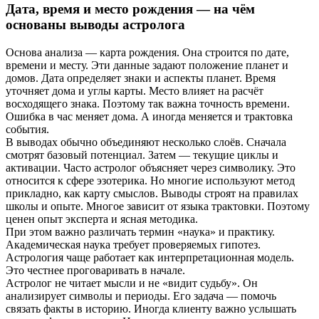
Дата, время и место рождения — на чём
основаны выводы астролога
Основа анализа — карта рождения. Она строится по дате,
времени и месту. Эти данные задают положение планет и
домов. Дата определяет знаки и аспекты планет. Время
уточняет дома и углы карты. Место влияет на расчёт
восходящего знака. Поэтому так важна точность времени.
Ошибка в час меняет дома. А иногда меняется и трактовка
события.
В выводах обычно объединяют несколько слоёв. Сначала
смотрят базовый потенциал. Затем — текущие циклы и
активации. Часто астролог объясняет через символику. Это
относится к сфере эзотерика. Но многие используют метод
прикладно, как карту смыслов. Выводы строят на правилах
школы и опыте. Многое зависит от языка трактовки. Поэтому
ценен опыт эксперта и ясная методика.
При этом важно различать термин «наука» и практику.
Академическая наука требует проверяемых гипотез.
Астрология чаще работает как интерпретационная модель.
Это честнее проговаривать в начале.
Астролог не читает мысли и не «видит судьбу». Он
анализирует символы и периоды. Его задача — помочь
связать факты в историю. Иногда клиенту важно услышать