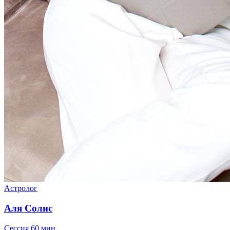
Астролог
Аля Солис
Сессия
60 мин